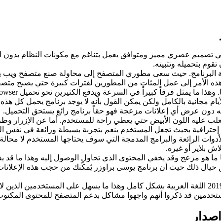
ي تصميم عصري مميز ومتوافق يعمل بتناغم مع مكونات النظام بدون التأث
تقوم بتحميله وتثبيته.
ة البرنامج. حيث سعى مطوري المتصفح إلى محاولة صنع متصفح ويب
اج هذه الأمر إلى عمل المئات من المطورين لفترات كبيرة حتي يصبح مت
ا يمثل فرقاً كبيراً في السرعة ويدفع الكثيرين نحو تحميل uc browser .
مجانية بالكامل ولكن يمكن القول بأنه لا يوجد برنامج يحمل كل هذه الم
 دون عرض أي إعلانات مزعجة فهو حقاً برنامج رائع يستحق التحميل.
غلب عليه اللون الأبيض حتي يعطي راحة للمستخدم. أما عن الإزرار و
حترافية بحيث تجعل المستخدم ينعم بتجربة بسيطة ورائعة في نفس ا
لأدوات الرائعة والبرامج المدمجة التي سوف يحتاجها المستخدم لا مح
ا ما هو مزعج وقد يخفي المحتوى الذي تحاول الوصول إليه وهذا ما قد يف
تقلق حيال ذلك حيث أن برنامج يوسى براوزر يُمكّنك من حجب هذه الإعل
دعم اللغة العربية: يدعم تحميل متصفح يوسي عربي للكمبيوتر 2019 اللغة العربية بشكل كامل وهذا م
تخدمين قد ذكروا أنهم واجهوا مشاكل بدعم المتصفح للمحتوى المكتوب ب
اصدار