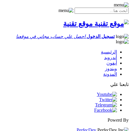
موقع تقنية
تسجيل الدخول
احصل علي حساب مجاني في موقعنا
الرئيسية
أندرويد
أيفون
ويندوز
المدونة
تابعنا علي
Powerd By
PerfecDev