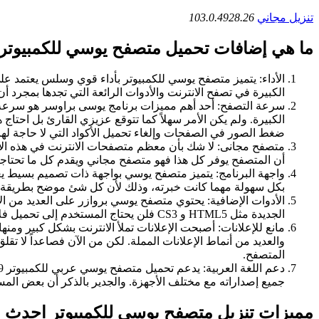
تنزيل مجاني
103.0.4928.26
ما هي إضافات تحميل متصفح يوسي للكمبيوتر
الأداء: يتميز متصفح يوسي للكمبيوتر بأداء قوي وسلس يعتمد عل
الكبيرة في تصفح الانترنت والأدوات الرائعة التي تجدها بمجرد أن 
سرعة التصفح: أحد أهم مميزات برنامج يوسى براوسر هو سرع
الكبيرة. ولم يكن الأمر سهلاً كما تتوقع عزيزي القارئ بل احت
ضغط الصور في الصفحات وإلغاء تحميل الأكواد التي لا حاجة لها. وهذا م
متصفح مجانى: لا شك بأن معظم متصفحات الانترنت في هذه الأيام 
أن المتصفح يوفر كل هذا فهو متصفح مجاني ويقدم كل ما تحتاجه
واجهة البرنامج: يتميز متصفح يوسي بواجهة ذات تصميم بسيط ي
بكل سهولة مهما كانت خبرته، وذلك لأن كل شئ موضح بطريقة إ
الأدوات الإضافية: يحتوي متصفح يوسي بروازر على العديد من ا
الجديدة مثل HTML5 و CS3 فلن يحتاج المستخدم إلى تحميل فلاش بلاير أو غيره.
مانع للإعلانات: أصبحت الإعلانات تملأ الانترنت بشكل كبير ومنه
والعديد من أنماط الإعلانات المملة. لكن من الآن فصاعداً لا 
المتصفح.
جميع إصداراته مع مختلف الأجهزة. والجدير بالذكر أن بعض المس
مميزات تنزيل متصفح يوسي للكمبيوتر احدث 