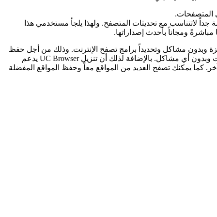
جداً لاتتناسب مع تحديثات المتصفح. ولهذا يلجأ مستخدمي هذا
باشرةً ومجاناً بأحدث إصداراتها.
هزة وبدون مشاكل وتحديداً برامج تصفح الإنترنت. وذلك من أجل حفظ
تاريخ التصفح من هنا إلى هناك أو إستخدام بعض الصلاحيات من الهاتف وهذا تماماً ما يوفره UC Browser بحيث يدعم جميع الأنظمة والإصدارات وبدون أي مشاكل. بالإضافة لذلك أن تنزيل UC Browser يدعم
كما يحتوي علي مدير تحميل رائع يغنيك عن تحميل برنامج انترنت داونلود مانجر IDM أو أي برنامج آخر. كما يمكنك تصفح العديد من المواقع معاً وحفظ المواقع المفضلة