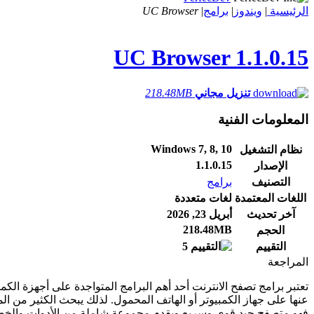
الرئيسية
|
ويندوز
|
برامج
|
UC Browser
UC Browser
1.1.0.15
تنزيل مجاني
218.48MB
المعلومات الفنية
Windows 7, 8, 10
نظام التشغيل
1.1.0.15
الإصدار
التصنيف
برامج
اللغات المعتمدة
لغات متعددة
آخر تحديث
أبريل 23, 2026
218.48MB
الحجم
التقييم
5
المراجعة
تعتبر برامج تصفح الانترنت أحد أهم البرامج المتواجدة على أجهزة الك
فهو متصفح جيد قوي وسريع ويقدم مجموعة شاملة من الأدوات والخصائص