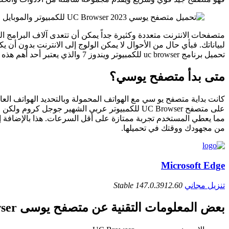
متصفحات الانترنت متعددة وكثيرة جداً يمكن أن تتعدى آلاف البرامج ا
لبياناتك. فبأي حال من الأحوال لا يمكن الولوج إلى الانترنت بدون أ
تحميل برنامج uc browser للكمبيوتر ويندوز 7 والذي يعتبر أحد أهم هذه البرامج محققاً نجاحاً كبيراً ورواجاً واسعاً.
متى بدأ متصفح يوسي؟
كانت بداية متصفح يو سي مع الهواتف المحمولة وبالتحديد الهواتف ال
مما يعطي المستخدم تجربة ممتازة على أقل السرعات. هذا بالإضافة إلي
من مجهودك ووقتك في تحميلها.
Microsoft Edge
تنزيل مجاني
147.0.3912.60 Stable
بعض المعلومات التقنية عن متصفح يوسى UC Browser