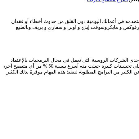
وتستخدمه في أعمالك اليومية دون القلق من حدوث أخطاء أو فقدان
فايرفوكس و مايكروسوفت إيدج و اوبرا و سفاري و بريف وبالطبع
 إحدى الشركات الروسية التي تعمل في مجال البرمجيات بالإعتماد
على متصفح UC Browser للكمبيوتر عربي الشهير جوجل كروم ولكن مع العديد من المميزات الجديدة التي أضيفت له. حيث حصل المتصفح علي تحسينات كبيرة جعلت منه أسرع بنسبة 50 % من أي متصفح آخر،
لكثير من البرامج المطلوبة لتنفيذ هذه المهام موفرةً بذلك الكثير