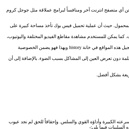
 أي متصفح انترنت آخر ومنافساً لبرامج عملاقة مثل جوجل كروم
لى الهاتف المحمول. حيث أن عملية تحميل فيس بوك تأخذ مساحة كبيرة على
غط الملفات. كما يمكن للمستخدم مشاهدة مقاطع الفيديو المختلفة واليوتيوب،
يوفر تحميل متصفح يوسي للكمبيوتر الوضع الخفي Incognito Mode، حيث يمكن للمستخدم التنقل بين مواقع الانترنت المختلفة دون تسجيل هذه المواقع في خانة history وبهذا فهو يضمن الخصوصية
في المناطق المظلمة دون تعرض العين إلى المشاكل بسبب الضوء. بالإضافة إلى أن
رعته الكبيرة وأداؤه القوي والسلس. وإحقاقاً للحق لم نجد عيوب
 السلبيات فيما يلي:-