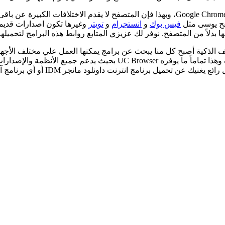
فح يوسى مثل
فيس بوك
و
انستجرام
و
تويتر
وغيرها تكون اصدارات قديمة 
بدلاً من المتصفح. نوفر لك عزيزي المتابع روابط هذه البرامج لتحميلها م
اتف الذكية أصبح كل منا يبحث عن برامج يمكنها العمل علي مختلف الأج
تشغيل وعرض ملفات PDF بدون مشاكل، 