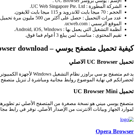
الإسم : يوسي بروسر UC Browser .
الشركة المطورة : UC Web Singapore Pte. Ltd.
الحجم : 70 ميجا بايت للاندرويد و 115 ميجا بايت للايفون.
عدد مرات التحميل : حصل على أكثر من 500 مليون مرة تحميل.
الموقع الرسمي : ucweb.com.
أنظمة التشغيل التي يعمل بها : Android, iOS, Windows.
تقيم المحتوى : مناسب لمن يبلغ 3 أعوام فما فوق.
كيفية تحميل متصفح يوسي – UC Browser download؟
تحميل UC Browser الاصلي
لحضراتكم في نهاية الموضوع روابط مجانية ومباشرة لـ تنزيل متصفح ي
تحميل UC Browser Mini
متصفح يوسي ميني هو نسخة مصغرة من المتصفح الأصلي تم تطويرها خصي
لموارد الجهاز وبيانات الانترنت من الإصدار الأصلي. نوفر في رابط مجان
Opera Browser