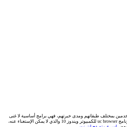
مستخدمين بمختلف طبقاتهم ومدى خبرتهم، فهي برامج أساسية لا غنى
عنها على جهاز الكمبيوتر أو الهاتف المحمول. لذلك يبحث الكثير من المستخدمين عن البرامج المميزة في التصفح والتي منها بالتأكيد تحميل برنامج uc browser للكمبيوتر ويندوز 10 والذي لا يمكن الإستغناء عنه،
البعض
اسرع متصفح انترنت
.