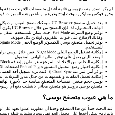
لم يكن تصدر متصفح يوسي قائمة أفضل متصفحات الانترنت صدفة ولكن
وفاير فوكس ومايكروسوفت إيدج وغيرهم. وتتلخص هذه المميزات فيما
بعد تحميل متصفح UC Browser سيمكنك
الهاتف المحمول، لذا فإن التصفح من خلال UC Browser يكون أفضل بكثير.
توفير وضع السرعة Fast Mode، حيث يم
وكذلك الإطلاع على قنوات التلفزيون اونلاين بكل سهولة.
للمستخدم.
إمكانية تشغيل الوضع الليل
الوضع الليلي يعمل على توفير بطارية الهاتف المحمول.
إمكانية التخلص من الإعلانات المزعجة عن طريق إضافة UC Ad Block المتوفرة في متصفح يو سي براوسر .
إمكانية اختيار وضع التحميل المسبق Preload Pages لصفحات الانترنت المختلفة، مما يجعل حركة التصفح في متصفح يوسي براوسر سريعة بشكل أفضل.
توافر أمر المزامنة Cloud Sync إذا كنت تريد تسجيل أحد الحسابات على المتصفح.
إمكانية تحميل الملفات والفيديوهات من خلال مدير التنزيلات المميز Smart Download Manager المدمج في متصف
يوسي حجم صغير ، فمساحة المتصفح مناسبة جداً لأجهزة الهاتف المحمول، حيث أنه يشغل 7
متصفح يو سي بروسر هو متصفح مجاني لا يتطلب دفع أي رسوم 
ما هي عيوب متصفح يوسى؟
عند البحث جيداً عن هذا المتصفح وجدنا أن مطوريه عملوا بجهد على ت
بالبرنامج يمكن أخذها على محمل الجد فهي مجرد سلبيات قليلة وبسيطة ب