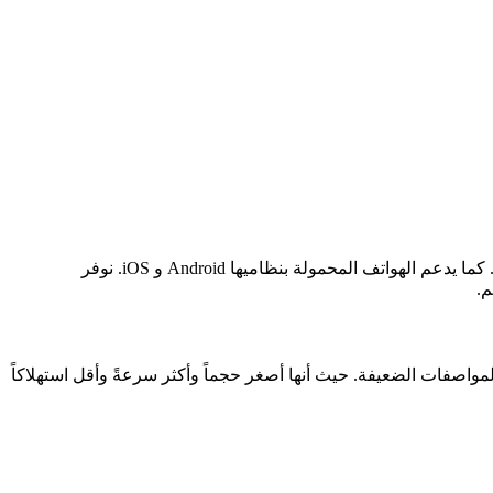
يدعم متصفح يو سي براوزر نظام التشغيل Windows لأجهزة الكمبيوتر واللابتوب بجميع إصداراتها من ويندوز 7 وحتى الإصدار الجديد ويندوز 11. كما يدعم الهواتف المحمولة بنظاميها Android و iOS. نوفر
م.
اصفات الضعيفة. حيث أنها أصغر حجماً وأكثر سرعةً وأقل استهلاكاً