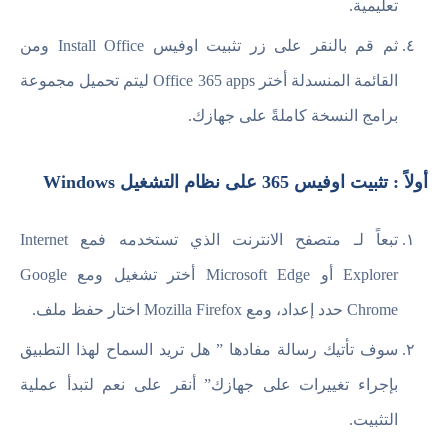
تعليمية.
ثم قم بالنقر على زر تثبيت اوفيس Install Office ومن
القائمة المنسدلة أختر Office 365 apps ليتم تحميل مجموعة
برامج النسخة كاملةً على جهازك.
أولاً : تثبيت اوفيس 365 على نظام التشغيل Windows
تبعاً لـ متصفح الانترنت الذي تستخدمه فمع Internet
Explorer أو Microsoft Edge أختر تشغيل ومع Google
Chrome حدد إعداد، ومع Mozilla Firefox اختار حفظ ملف.
سوف تأتيك رسالة مفادها ” هل تريد السماح لهذا التطبيق
بإجراء تغييرات على جهازك” أنقر على نعم لتبدأ عملية
التثبيت.