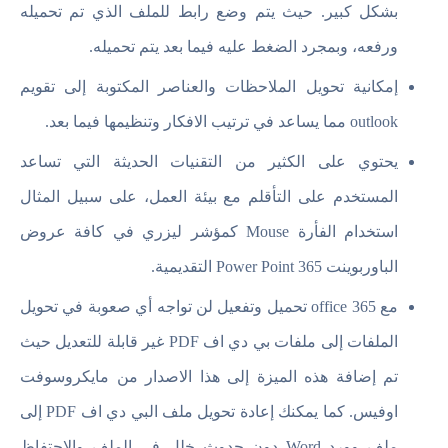
بشكل كبير. حيث يتم وضع رابط للملف الذي تم تحميله
ورفعه، وبمجرد الضغط عليه فيما بعد يتم تحميله.
إمكانية تحويل الملاحظات والعناصر المكتوبة إلى تقويم
outlook مما يساعد في ترتيب الافكار وتنظيمها فيما بعد.
يحتوي على الكثير من التقنيات الحديثة التي تساعد
المستخدم على التأقلم مع بيئة العمل، على سبيل المثال
استخدام الفأرة Mouse كمؤشر ليزري في كافة عروض
الباوربوينت 365 Power Point التقديمية.
مع office 365 تحميل وتفعيل لن تواجه أي صعوبة في تحويل
الملفات إلى ملفات بي دي اف PDF غير قابلة للتعديل حيث
تم إضافة هذه الميزة إلى هذا الاصدار من مايكروسوفت
اوفيس. كما يمكنك إعادة تحويل ملف البي دي اف PDF إلى
ملف وورد Word دون حدوث خلل في الملف والاحتفاظ