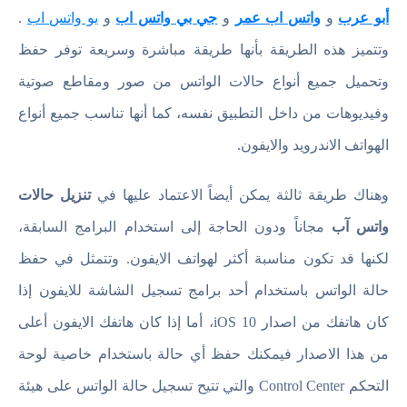
أبو عرب
و
واتس اب عمر
و
جي بي واتس اب
و
يو واتس اب
.
وتتميز هذه الطريقة بأنها طريقة مباشرة وسريعة توفر حفظ
وتحميل جميع أنواع حالات الواتس من صور ومقاطع صوتية
وفيديوهات من داخل التطبيق نفسه، كما أنها تناسب جميع أنواع
الهواتف الاندرويد والايفون.
وهناك طريقة ثالثة يمكن أيضاً الاعتماد عليها في
تنزيل حالات
واتس آب
مجاناً ودون الحاجة إلى استخدام البرامج السابقة،
لكنها قد تكون مناسبة أكثر لهواتف الايفون. وتتمثل في حفظ
حالة الواتس باستخدام أحد برامج تسجيل الشاشة للايفون إذا
كان هاتفك من اصدار iOS 10، أما إذا كان هاتفك الايفون أعلى
من هذا الاصدار فيمكنك حفظ أي حالة باستخدام خاصية لوحة
التحكم Control Center والتي تتيح تسجيل حالة الواتس على هيئة