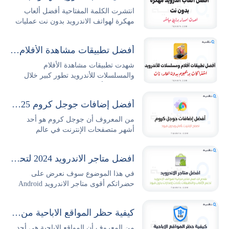
انتشرت الكلمة المفتاحية أفضل ألعاب
مهكرة لهواتف الاندرويد بدون نت عمليات
البحث...
أفضل تطبيقات مشاهدة الأفلام والمسلسلات للأندرويد
شهدت تطبيقات مشاهدة الأفلام
والمسلسلات للأندرويد تطور كبير خلال
السنوات الأخيرة حيث...
أفضل إضافات جوجل كروم 2025 وطريقة تثبيتها وإدارتها بكل سهولة
من المعروف أن جوجل كروم هو أحد
أشهر متصفحات الإنترنت في عالم
التكنولوجيا والتصفح،...
افضل متاجر الاندرويد 2024 لتحميل التطبيقات والالعاب مجانا
في هذا الموضوع سوف نعرض على
حضراتكم أقوى متاجر الاندرويد Android
Stores...
كيفية حظر المواقع الاباحية من الهاتف نهائيا بدون برامج
من المعروف أن المواقع الاباحية هي أحد