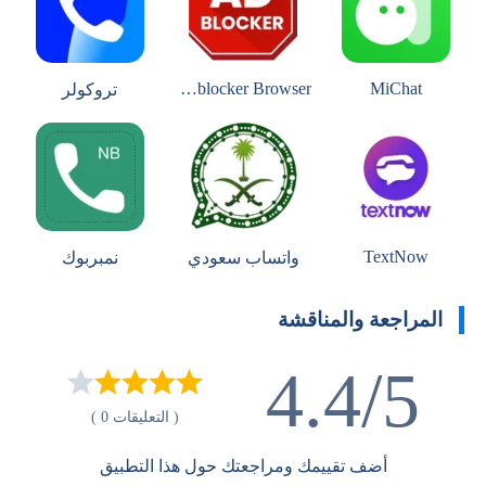
Free Adblocker Browser
MiChat
تروكولر
TextNow
واتساب سعودي
نمبربوك
المراجعة والمناقشة
4.4/5
( التعليقات 0 )
أضف تقييمك ومراجعتك حول هذا التطبيق