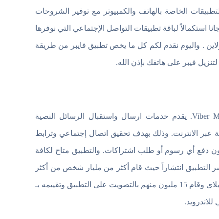
تطبيقات الخاصة بالهاتف والكمبيوتر مع توفير الشروحات
جانا استكمالاً لباقة تطبيقات التواصل الإجتماعي التي نوفرها
ين . واليوم نقدم لكم كل ما يخص تطبيق فايبر من طريقة
تنزيل فيبر على هاتفك بإذن الله.
تطبيق فيبر هو تطبيق مراسلة فوري آمن ومجاني مملوك لشركة Viber Media. يقدم خدمات ارسال واستقبال الرسائل النصية
 عبر الانترنت. وذلك بهدف تحقيق اتصال إجتماعي وترابط
 دفع أي رسوم أو طلب اشتراكات. والتطبيق متاح لكافة
تشر التطبيق انتشاراً حيث قام أكثر من مليار شخص من أكثر
من 200 دولة مختلفة حول العالم بـ تنزيل فايبر مجانا من على متجر جوجل بلاى وقام 15 مليون منهم بالتصويت على التطبيق وتقييمه بـ