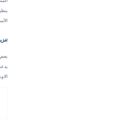
المت
الأس
تنزي
بغض 
الاونلاين 