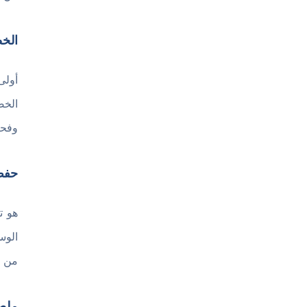
الخ
أولى
الخص
وفحص
حفظ
هو ت
الوس
من خلال تحميل فايبر
ملص