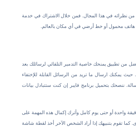
رها تحميل فايبر apk ويمتاز بها عن غيره من نظرائه في هذا المجال. فمن خلال الاشتراك في خدمة
ي هاتف محمول أو خط أرضي في أي مكان بالعالم.
 من تطبيق يمنحك خاصية التدمير التلقائي لرسائلك بعد
. حيث يمكنك ارسال ما تريد من الرسائل القابلة للإختفاء
. ننصحك بتحميل برنامج فايبر إن كنت ستتبادل بيانات
 على المستلم قراءة رسالتك فيها وليكن 10 ثواني أو دقيقة واحدة أو حتى يوم كامل وأترك إكمال هذه المهمة على
. كما تقوم بتنبيهك إذا أراد الشخص الآخر أخذ لقطة شاشة