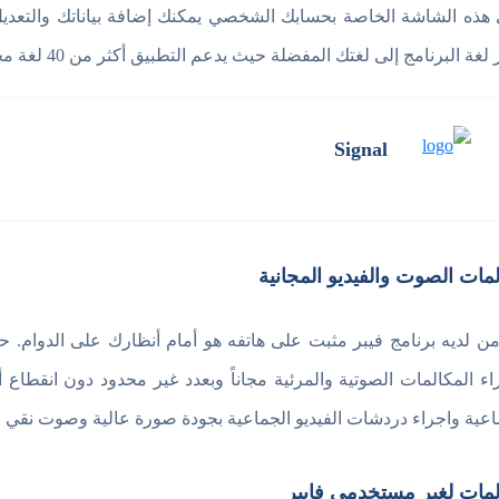
هذه الشاشة الخاصة بحسابك الشخصي يمكنك إضافة بياناتك والتعديل
غة البرنامج إلى لغتك المفضلة حيث يدعم التطبيق أكثر من 40 لغة مختلفة من بينهم اللغة العربية والإنجليزية.
Signal
مات الصوت والفيديو المجانية
ن لديه برنامج فيبر مثبت على هاتفه هو أمام أنظارك على الدوام. حيث
اء المكالمات الصوتية والمرئية مجاناً وبعدد غير محدود دون انقطا
اعية واجراء دردشات الفيديو الجماعية بجودة صورة عالية وصوت نقي جد
مات لغير مستخدمي فايبر