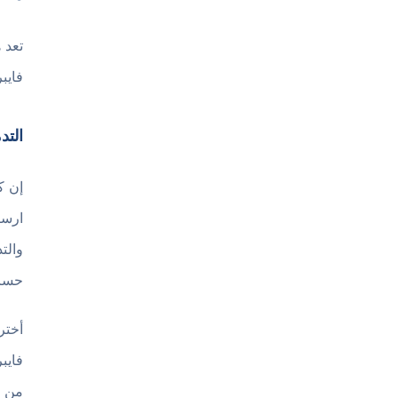
فايب
التد
إن ك
ارسا
والت
حساس
فايب
من ر