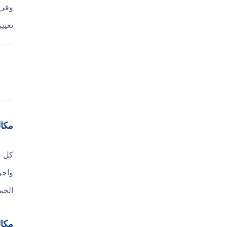
وفي 
تغيير ل
مكال
كل م
واجر
الجم
مكال