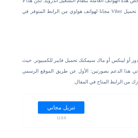
 هذه الهواتف العاملة بنظام التشغيل اندرويد. لكن هذا لا
ينطبق على تطبيق فايبر والذي وفر نسخة مجانية لهواتف هواوي. يمكنكم تحميل Viber مجانا لهواتف هواوي من الرابط المتوفر في
وز أو لينكس أو ماك سيمكنك تحميل فايبر للكمبيوتر. حيث
 هذه الأنظمة باصداراتها وبالنواتين 32 بت و 64 بت. ويأتي هذا الدعم بصورتين: الأول عن طريق الموقع الرسمي
تنزيل مجاني
12.8.0