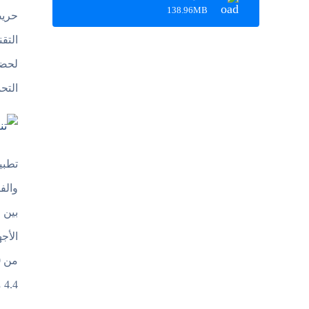
138.96MB
حريص
التقن
لحضر
التح
والف
بين 
الأج
4.4 من أصل 5 نجوم. وما زال الكثيرين يبحثون عن تنزيل فايبر القديم الاصلي للاندرويد.