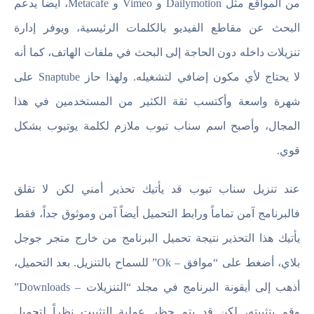
من المواقع مثل Dailymotion و Vimeo و Metacafe، أيضاً يدعم
البحث عن مقاطع الفيديو بالكلمات الرئيسية، ويوفر إدارة
تنزيلات داخله دون الحاجة إلى البحث في ملفات الهاتف، كما أنه
لا يحتاج لأي مكون إضافي لتشغيله. ولهذا حاز Snaptube على
شهرة واسعة وأكتسب ثقة الكثير من المستخدمين في هذا
المجال، وأصبح اسم سناب تيوب ملازم لكلمة يوتيوب بشكل
قوي.
عند تنزيل سناب تيوب قد يأتيك تحذير أمني لكن لا تقلق
فالبرنامج آمن تماماً ورابط التحميل أيضاً آمن وموثوق جداً، فقط
يأتيك هذا التحذير نتيجة تحميل البرنامج من خارج متجر جوجل
بلاي، أضغط على “موافق – Ok” للسماح بالتنزيل. بعد التحميل،
أذهب إلى أيقونة البرنامج في مجلد “التنزيلات – Downloads”
وقم بتثبيته، لكن قد يتم حظر عملية التثبيت نظراً لتحميل