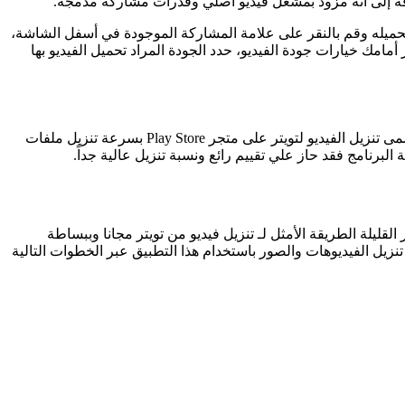
ضافة إلى أنه مزود بمشغل فيديو أصلي وقدرات مشاركة مدمجة.
اد تحميله وقم بالنقر على علامة المشاركة الموجودة في أسفل الشاشة،
والتطبيقات الظاهرة ستجد أيقونة برنامج Twitter Video Downloader ، اضغط عليها لتظهر أمامك خيارات جودة الفيديو، حدد الجودة المراد تحميل الفيديو بها
إن كنت تبحث عن برنامج تحميل فيديو تويتر سريع وآمن ومجاني 100% فيمكنك الاعتماد على هذه الأداة الرائعة. حيث يمتاز هذا البرنامج والمسمى تنزيل الفيديو لتويتر على متجر Play Store بسرعة تنزيل ملفات
لبرنامج فقد حاز علي تقييم رائع ونسبة تنزيل عالية جداً.
قليلة الطريقة الأمثل لـ تنزيل فيديو من تويتر مجانا وببساطة
 اس. وتتم عملية تنزيل الفيديوهات والصور باستخدام هذا التطبيق عبر الخطوات التالية