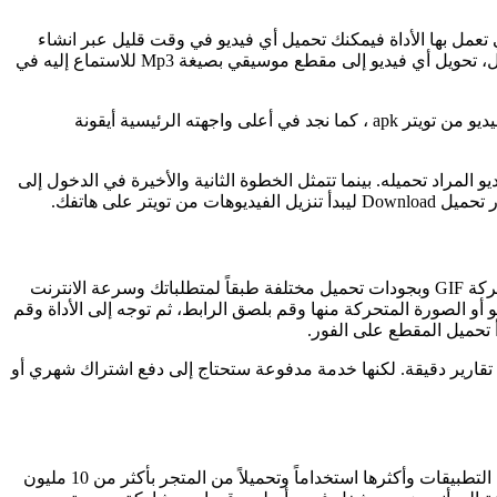
 التي تعمل بها الأداة فيمكنك تحميل أي فيديو في وقت قليل عبر انشاء
روابط تحميل مباشرة، الأمان الذي يوفره لحسابك عند تحميل الفيديوهات من خلاله، المجانية فالموقع يقدم هذه الخدمة بالمجان دون أي مقابل، تحويل أي فيديو إلى مقطع موسيقي بصيغة Mp3 للاستماع إليه في
أيضاً تمتاز هذه الأداة بالتخصصية التي تعمل بها في تنزيل مقاطع الفيديو من مواقع التواصل المختلفة. فنجد أن TwDown متخصص في تنزيل فيديو من تويتر apk ، كما نجد في أعلى واجهته الرئيسية أيقونة
لمراد تحميله. بينما تتمثل الخطوة الثانية والأخيرة في الدخول إلى
هو موقع اون لاين مجاني يعمل كطرف ثالث من أجل تنزيل فيديوهات من تويتر بأكبر عدد وأقصى سرعة بتنسيقات الفيديو Mp4 والصور المتحركة GIF وبجودات تحميل مختلفة طبقاً لمتطلباتك وسرعة الانترنت
و الصورة المتحركة منها وقم بلصق الرابط، ثم توجه إلى الأداة وقم
ل في تحليل تغريدات تويتر Twitter Analytics تحليل كامل واخراج النتائج في تقارير دقيقة. لكنها خدمة مدفوعة ستحتاج إلى دفع اشتراك شهري أو
يوفر متجر جوجل بلاى للاندرويد الكثير من برامج وتطبيقات تنزيل فيديوهات من تويتر لكن يعتبر برنامج Twitter Video Downloader أفضل هذه التطبيقات وأكثرها استخداماً وتحميلاً من المتجر بأكثر من 10 مليون