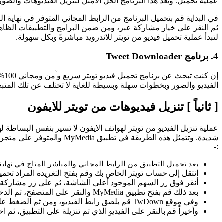
عملية تحميل. ويعد هذا البرنامج الحل الأمثل لتنزيل الفيديوهات وال
في البداية قم بتحميل البرنامج من الرابط المجاني المتوفر في نهاية ا
لتبدأ عملية تحميل فيديو من تويتر للاندرويد مباشرةً وبكل سهولة.
4. برنامج Tweet Downloader
الفيديو والصور وبخطوات سهلة وبسيطة للغاية لا تختلف عن تلك المتبعة 
[ ثانياً ] تنزيل فيديوهات من تويتر للايفون
عملية تنزيل الفيديو من تويتر لهواتف الايفون لا تسير بنفس البساطة ل
شديدة. وتتمثل هذه الطريق
:-
بعد تحميل التطبيق من الرابط المجاني والمباشر المتاح في نهاية
انتقل إلى حساب تويتر الخاص بك وقم بفتح التغريدة المراد تحميل 
أنقر فوق زر السهم الموجود أعلى الشاشة، ثم على زر مشاركة ال
بعد ذلك قم بفتح تطبيق MyMedia والنقر على المتصفح، ثم الدخول إلى موقع TwDown من خلاله.
وفي موقع TwDown قم بلصق رابط الفيديو، ومن ثم الضغط على زر تحميل Download، واختيار وسائط Media ضمن التطبيق.
وأخيراً قم بالنقر على الفيديو الذي تم تنزيلة على التطبيق، ثم