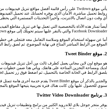
يأتي موقع Twdown على رأس قائمة أفضل مواقع تنزيل في
أي وقت دون اتصال بالانترنت، وأخيراً التحديثات المستمرة التي يحظى ب
Facebook Downloader والتي بالنقر عليها سيتم تحويلك إلى موقع FBDown والمتخصص في
أما عن سهولة استخدام الموقع وسلاسة التعامل معه فتتجلى في خطوتين ف
الموقع من الرابط المباشر المتاح في نهاية الموضوع، ثم لصق رابط الفيديو في الخانة المخصصة له “Enter Video Link”، ومن ثم النقر على زر 
2. موقع Tweet Binder
لديك ومساحة التخزين المتاحة على هاتفك. ويأتي هذا ضمن خطوات سهلة 
بلصق الرابط في الخانة الخاصة بالتحميل، ثم اضغط فوق زر تحميل Download وحدد تنسيق وجودة التحميل من الخيارات الظاهرة أمامك ليبدأ تحميل المقطع على الفور.
سنوي للحصول عليها وإن كانت هناك فترة تجريبية يتيحها الموقع بالمج
3. برنامج Twitter Video Downloader