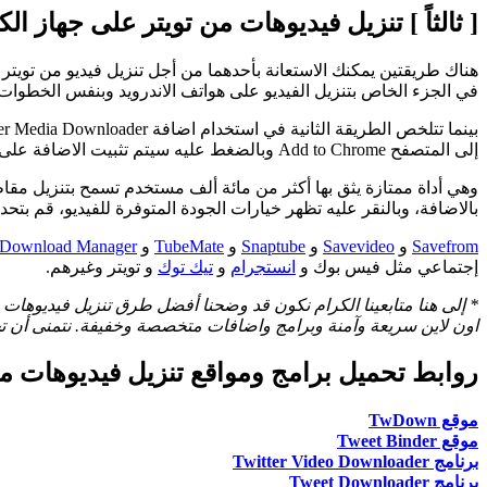
[ ثالثاً ] تنزيل فيديوهات من تويتر على جهاز الك
في الجزء الخاص بتنزيل الفيديو على هواتف الاندرويد وبنفس الخطوات 
بينما تتلخص الطريقة الثانية في استخدام اضافة Twitter Media Downloader على
إلى المتصفح Add to Chrome وبالضغط عليه سيتم تثبيت الاضافة على المتصفح مباشرةً.
بالاضافة، وبالنقر عليه تظهر خيارات الجودة المتوفرة للفيديو، قم بت
Savefrom
و
Savevideo
و
Snaptube
و
TubeMate
و
t Download Manager
إجتماعي مثل فيس بوك و
انستجرام
و
تيك توك
و تويتر وغيرهم.
* إلى هنا متابعينا الكرام نكون قد وضحنا أفضل طرق تنزيل فيديوهات
اون لاين سريعة وآمنة وبرامج واضافات متخصصة وخفيفة. نتمنى أن 
روابط تحميل برامج ومواقع تنزيل فيديوهات من تويتر 2022 للاندرويد والايفون وال
موقع TwDown
موقع Tweet Binder
برنامج Twitter Video Downloader
برنامج Tweet Downloader