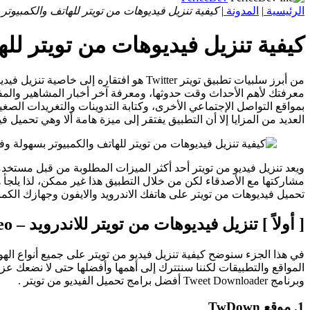
الرئيسية
|
المدونة
|
كيفية تنزيل فيديوهات من تويتر للهاتف والكمبيوتر
كيفية تنزيل فيديوهات من تويتر لل
من أبرز سلبيات تطبيق تويتر Twitter هو افتقاره إلى خاصية تنزيل فيديوهات من تويتر Download Videos from Twitter . فعلى الرغم من الخصائص والمميزات الكثيرة التي ستحصل عليها بعد
معرفتك لأهم الأحداث وقت حدوثها، ومعرفة آخر أخبار المشاهير والم
بمواقع التواصل الإجتماعي الأخرى، وكتابة التدوينات والتغريدات الص
العديد من المزايا إلا أن التطبيق يفتقر إلى ميزة هامة ألا وهي تحميل فيد
ويعد تنزيل فيديو من تويتر أحد أكثر الميزات المطلوبة من قبل مستخد
مشاركتها مع الأصدقاء لكن من خلال التطبيق هذا غير ممكن، لذا يلج
تحميل فيديوهات من تويتر على هاتفك الاندرويد والايفون وجهازك الكم
[ أولاً ] تنزيل فيديوهات من تويتر للاندرويد – Download Twitter Video
في هذا الجزء سنوضح كيفية تنزيل فيديو من تويتر على جميع أنواع الهو
وبرنامج Tweet Downloader أفضل برامج تحميل الفيديو من تويتر .
1. موقع TwDown