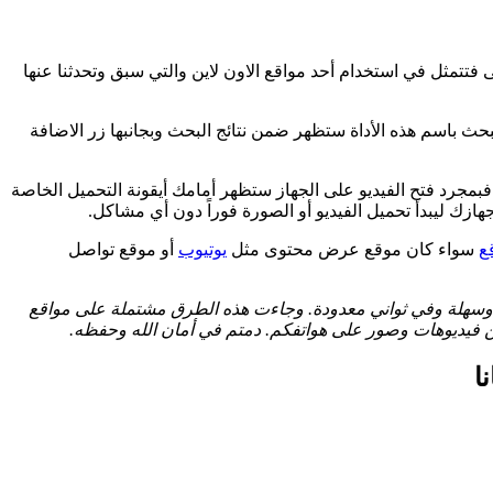
توب الخاص بك. أما عن الطريقة الأولى فتتمثل في استخدام أحد مواقع الاون لاين والتي سبق وتحدثنا عنها
لدخول إلى Chrome Web Store والبحث باسم هذه الأداة ستظهر ضمن نتائج البحث وبجانبها زر الاضافة
ديو والصور كملف ZIP مضغوط بكل سهولة وبضغطة زر واحدة. فبمجرد فتح الفيديو على الجهاز ستظهر أمامك أيقونة التحميل الخاصة
هازك ليبدأ تحميل الفيديو أو الصورة فوراً دون أي مشاكل.
ع
سواء كان موقع عرض محتوى مثل
يوتيوب
أو موقع تواصل
طة وسهلة وفي ثواني معدودة. وجاءت هذه الطرق مشتملة على مواقع
 فيديوهات وصور على هواتفكم. دمتم في أمان الله وحفظه.