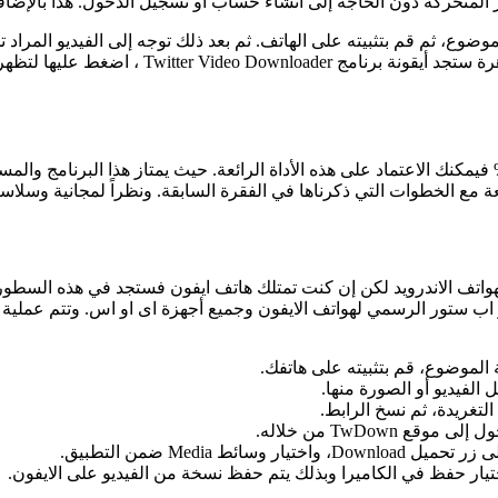
صور المتحركة دون الحاجه إلى انشاء حساب أو تسجيل الدخول. هذا بالإ
لموضوع، ثم قم بتثبيته على الهاتف. ثم بعد ذلك توجه إلى الفيديو المر
ثم النقر على خيار مشاركة عبر، ومن ضمن البرامج 
مع الخطوات التي ذكرناها في الفقرة السابقة. ونظراً لمجانية وسلاسة ا
هواتف الاندرويد لكن إن كنت تمتلك هاتف ايفون فستجد في هذه السطور ال
ة في تطبيق MyMedia والمتوفر على متجر اب ستور الرسمي لهواتف الايفون وجميع أجهزة اى او
 الموضوع، قم بتثبيته على هاتفك.
الفيديو أو الصورة منها.
تغريدة، ثم نسخ الرابط.
 اختيار حفظ في الكاميرا وبذلك يتم حفظ نسخة من الفيديو على الايفون.