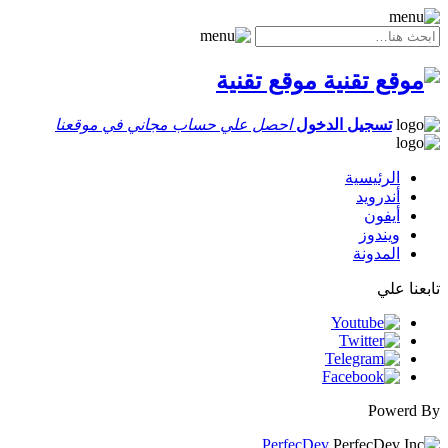
موقع تقنية
تسجيل الدخول
احصل علي حساب مجاني في موقعنا
الرئيسية
أندرويد
أيفون
ويندوز
المدونة
تابعنا علي
Powerd By
PerfecDev