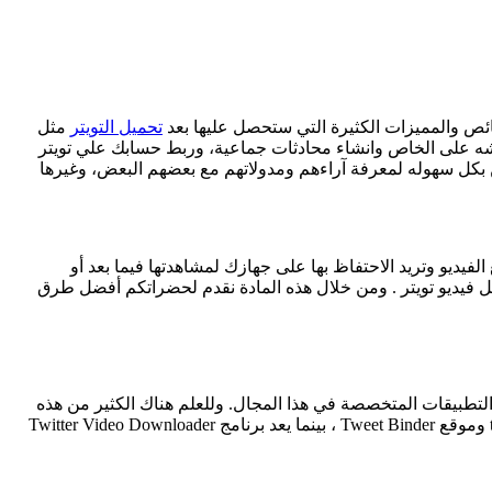
تحميل التويتر
مثل
دشه على الخاص وانشاء محادثات جماعية، وربط حسابك علي تويتر
ين بكل سهوله لمعرفة آراءهم ومدولاتهم مع بعضهم البعض، وغيرها
يديو وتريد الاحتفاظ بها على جهازك لمشاهدتها فيما بعد أو
 فيديو تويتر . ومن خلال هذه المادة نقدم لحضراتكم أفضل طرق
والتطبيقات المتخصصة في هذا المجال. وللعلم هناك الكثير من هذه
المواقع والتطبيقات لكننا سنتترك إلى أهمها وأفضلها حتى لا نضعك عزيزي المتابع في حيرة الاختيار بينهم. وأهم هذه المواقع هو موقع twdown وموقع Tweet Binder ، بينما يعد برنامج Twitter Video Downloader