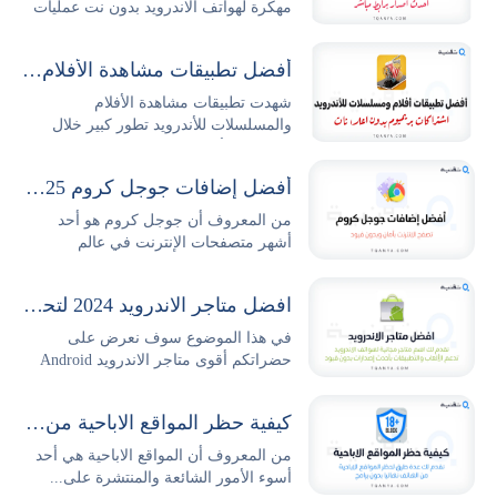
مهكرة لهواتف الاندرويد بدون نت عمليات
البحث...
أفضل تطبيقات مشاهدة الأفلام والمسلسلات للأندرويد
شهدت تطبيقات مشاهدة الأفلام
والمسلسلات للأندرويد تطور كبير خلال
السنوات الأخيرة حيث...
أفضل إضافات جوجل كروم 2025 وطريقة تثبيتها وإدارتها بكل سهولة
من المعروف أن جوجل كروم هو أحد
أشهر متصفحات الإنترنت في عالم
التكنولوجيا والتصفح،...
افضل متاجر الاندرويد 2024 لتحميل التطبيقات والالعاب مجانا
في هذا الموضوع سوف نعرض على
حضراتكم أقوى متاجر الاندرويد Android
Stores...
كيفية حظر المواقع الاباحية من الهاتف نهائيا بدون برامج
من المعروف أن المواقع الاباحية هي أحد
أسوء الأمور الشائعة والمنتشرة على...