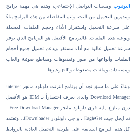
اليوتيوب
ومنصات التواصل الإجتماعي، وهذه هي مهمة برامج
ومديرين التحميل من النت. وتتم المفاضلة بين هذه البرامج بناءً
على سرعة التحميل واستقرار الأداء وحجم الملفات المحملة
ونوعية هذه الملفات. فالبرنامج الأفضل هو البرنامج الذي يوفر
سرعة تحميل عالية مع أداء مستقر ويدعم تحميل جميع أحجام
الملفات وأنواعها من صور وفيديوهات ومقاطع صوتية والعاب
ومستندات وملفات مضغوطة و pdf وغيرها.
وبناءً على ما سبق نجد أن برنامج انترنت داونلود مانجر Internet
Download Manager والذي يعرف اختصاراً بـ IDM هو الأفضل
دون منازع، يليه فرى داونلود مانجر Free Download Manager ،
ثم ايجل جيت EagleGet ، و جى داونلودر JDownloader . وتعتمد
كل هذه البرامج السابقة على طريقة التحميل العادية بالروابط