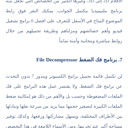
الافلام 2D إلى 3D، وغيرها الكثير من الخصائص التي تجعل منه
برنامج ملتيميديا مكتمل الجوانب. يمكنك النقر فوق رابط
الموضوع المتاح في الأسفل للتعرف على افضل 6 برامج تشغيل
فيديو وأهم خصائصهم ومزاياهم وطريقة تحميلهم من خلال
روابط مباشرة ومجانية وآمنة تماماً.
7. برنامج فك الضغط File Decompressor
لن تكتمل قائمة تحميل برامج الكمبيوتر ويندوز 7 بدون التحدث
عن برامج فك الضغط. ولا يقتصر عمل هذه البرامج على فك
الملفات المضغوطة وحسب بل والأهم من ذلك هو إمكانية ضغط
الملفات الكبيرة لتصغير حجمها مما يزيد من سرعة نقلها وتبادلها
بين الأطراف المختلفة، ويسهل مشاركتها ورفعها، وكذلك توفير
مساحة أكبر عند تخزينها. ومن الأسماء اللامعة في هذا التخصص