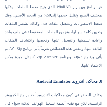
هو برنامج وين رار WinRAR الذي يتيح ضغط الملفات وفكها
بمختلف الصيغ وتقليل حجمها إلى50% من الحجم الأصلي، وفك
ضغط الاسطوانات وتشغيل ملفات iso، وكذلك تشفير الملفات
وتعيين كلمة سر لها، وتجميع الملفات المضغوطة في ملف واحد
وإعادة تسميتها والتعديل عليها وفحصها واكتشاف الملفات
التالفة منها. وبنفس هذه الخصائص تقريباً يأتي برنامج WinZip. ثم
يأتي برنامج 7-Zip وبرنامج Zip Archiver كبدائل جيدة يمكن
الاعتماد عليها.
8. محاكى اندرويد Android Emulator
يختلف البعض في كون محاكيات الاندرويد أحد برامج الكمبيوتر
الرئيسية، لكن مع تقدم أنظمة تشغيل الهواتف الذكية سواء كان