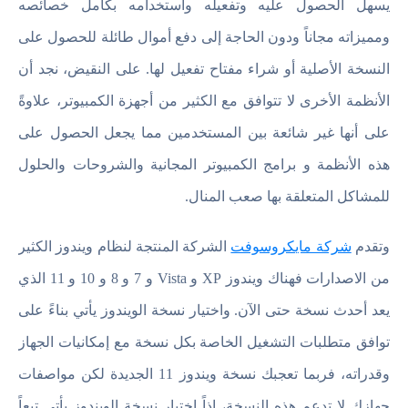
يسهل الحصول عليه وتفعيله واستخدامه بكامل خصائصه
ومميزاته مجاناً ودون الحاجة إلى دفع أموال طائلة للحصول على
النسخة الأصلية أو شراء مفتاح تفعيل لها. على النقيض، نجد أن
الأنظمة الأخرى لا تتوافق مع الكثير من أجهزة الكمبيوتر، علاوةً
على أنها غير شائعة بين المستخدمين مما يجعل الحصول على
هذه الأنظمة و برامج الكمبيوتر المجانية والشروحات والحلول
للمشاكل المتعلقة بها صعب المنال.
وتقدم
شركة مايكروسوفت
الشركة المنتجة لنظام ويندوز الكثير
من الاصدارات فهناك ويندوز XP و Vista و 7 و 8 و 10 و 11 الذي
يعد أحدث نسخة حتى الآن. واختيار نسخة الويندوز يأتي بناءً على
توافق متطلبات التشغيل الخاصة بكل نسخة مع إمكانيات الجهاز
وقدراته، فربما تعجبك نسخة ويندوز 11 الجديدة لكن مواصفات
جهازك لا تدعم هذه النسخة، إذاً اختيار نسخة الويندوز يأتي تبعاً