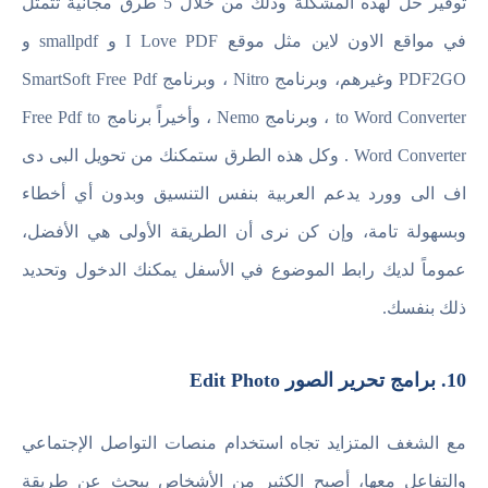
توفير حل لهذه المشكلة وذلك من خلال 5 طرق مجانية تتمثل
في مواقع الاون لاين مثل موقع I Love PDF و smallpdf و
PDF2GO وغيرهم، وبرنامج Nitro ، وبرنامج SmartSoft Free Pdf
to Word Converter ، وبرنامج Nemo ، وأخيراً برنامج Free Pdf to
Word Converter . وكل هذه الطرق ستمكنك من تحويل البى دى
اف الى وورد يدعم العربية بنفس التنسيق وبدون أي أخطاء
وبسهولة تامة، وإن كن نرى أن الطريقة الأولى هي الأفضل،
عموماً لديك رابط الموضوع في الأسفل يمكنك الدخول وتحديد
ذلك بنفسك.
10. برامج تحرير الصور Edit Photo
مع الشغف المتزايد تجاه استخدام منصات التواصل الإجتماعي
والتفاعل معها، أصبح الكثير من الأشخاص يبحث عن طريقة