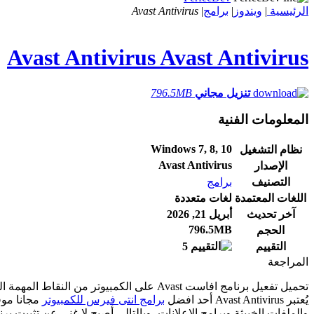
الرئيسية
|
ويندوز
|
برامج
|
Avast Antivirus
Avast Antivirus
Avast Antivirus
تنزيل مجاني
796.5MB
المعلومات الفنية
Windows 7, 8, 10
نظام التشغيل
Avast Antivirus
الإصدار
التصنيف
برامج
اللغات المعتمدة
لغات متعددة
آخر تحديث
أبريل 21, 2026
796.5MB
الحجم
التقييم
5
المراجعة
تحميل تفعيل برنامج افاست Avast على الكمب
يُعتبر Avast Antivirus أحد افضل
برامج انتى فيرس للكمبيوتر
مجانا موفر
والملفات الخبيثة وبرامج الإعلانات، وبالتالي أصبح لا غنى عن تثبيت ب