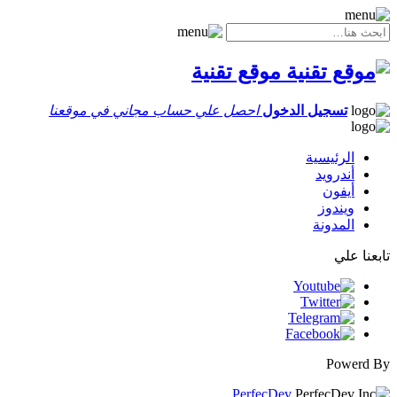
موقع تقنية
تسجيل الدخول
احصل علي حساب مجاني في موقعنا
الرئيسية
أندرويد
أيفون
ويندوز
المدونة
تابعنا علي
Powerd By
PerfecDev