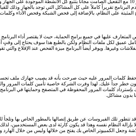
يقوم النظام الجديد الذي يوفره تحميل برنامج أفاست للكمبيوتر ويندوز 10 مع التفعيل الصامت مجانا بتتب
قدم البرنامج تقريراً كاملاً على كل المشاكل التي توجد بالجهاز وذلك ل
المثبتة على النظام، بالإضافة إلى فحص الشبكة وفحص الأداء وكلمات ا
عيل العديد من أنماط الفحص المتعارف عليها في جميع برامج الحماية، حيث لا يقتصر أ
ميق لكل ملفات النظام ولكن بالطبع هذا سوف يحتاج إلى وقتٍ أطول 
ات وغيرها. ويوفر أيضاً البرنامج ميزة الفحص عند الإقلاع والتي تق
ان غير آمن بالمرة لحفظ كلمات المرور عليه حيث صرحت بأنه قد يصيب جهازك
ن خطر جداً عليك. لهذا وفرت الشركة خاصية تأمين كلمات المرور وا
 7 32bit وهي خاصية رائعة تسمح لك بإسترداد كلمات المرور المحفوظة في المتصفح وحماي
ا بدون مشاكل.
د تتطور تلك الفيروسات عن طريق إتصالها بالمطور الخاص بها وتلجأ لل
ة وجعل الكمبيوتر الخاص بك يفتح من خلالها وليس من خلال الهارد و