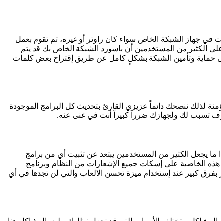
ت في جهاز الشبكة الخاص سواء كان راوتر أو غيره، ثم تقوم بعمل
سورد مخصص للشبكة. ولكن ما يخفى على الكثير من المستخدمين أن باسورد الشبكة الخاص بك قد يتم
على حماية وتأمين الشبكة بشكلٍ كامل عن طريق إقتراح بعض كلمات
منة لذلك ننصحك دائماً عزيزي القارئ بتحديث كل البرامج الموجودة
 تسبب لك ولجهازك ضرراً كبيراً أنت في غنى عنه.
ا ما يجعل الكثير من المستخدمين يبتعد عن تثبيت أي من برامج
الأمر مختلف الآن مع خاصية تحسين الالعاب التي قدمتها الشركة المطورة لبرنامج avast antivirus حيث تعمل هذه الخاصية على إسكات جميع الإشعارات من النظام وبرنامج
ر بفرق كبير عند إستخدام ميزة تحسن الالعاب والتي لن تجدها في أي
ن المشاكل. وتختلف الأسباب التي قد تجعل نظامك ملئ بالمشاكل هنا