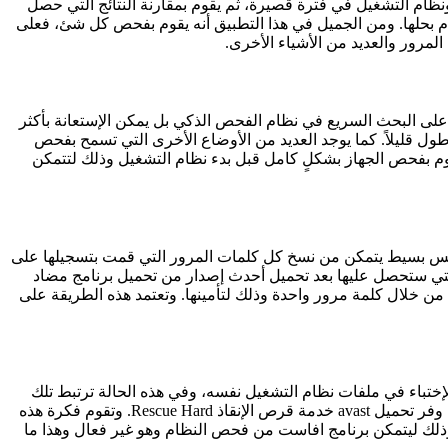
ع كل الأنشطة الموجودة على الجهاز ونظام التشغيل في فترة قصيرة، ثم يقوم بمقارنة النتائج التي حصل
لقيام بحلها. ومن الجميل في هذا التطبيق أنه يقوم بفحص كل شئ، فعلى
لمرور والعديد من الأشياء الأخرى.
داء البرنامج على البحث السريع في نظام الفحص الذكي بل يمكن الإستعانة بأكثر
قليلاً. كما يوجد العديد من الأوضاع الأخرى التي تسمح بفحص
وم بفحص الجهاز بشكلٍ كامل قبل بدء نظام التشغيل وذلك لتتمكن
 ملف تجسس بسيط يتمكن من نسخ كل كلمات المرور التي قمت بتسجيلها على
لتي ستحصل عليها بعد تحميل أحدث إصدار من تحميل برنامج مضاد
تها في البرنامج من خلال كلمة مرور واحدة وذلك لتأمينها. وتعتمد هذه الطريقة على
إختباء في ملفات نظام التشغيل نفسه، وفي هذه الحالة ترتبط تلك
الملفات بنظام التشغيل بشكلٍ كامل مما يجعل من المستحيل إزالتها إلا بإزالة النظام نفسه وهذا قد يكون كارثة لدى بعض المستخدمين، لذلك وفر تحميل avast خدمة قرص الإنقاذ Rescue Hard. وتقوم فكرة هذه
ذلك ليتمكن برنامج افاست من فحص النظام وهو غير فعال وهذا ما