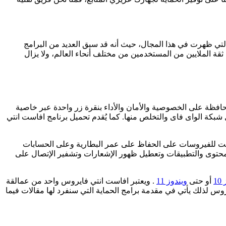
لقوية وهو من أوائل البرامج التي ظهرت في هذا المجال، حيث أنه قد سبق العديد من البرامج
 نيل ثقة الملايين من المستخدمين من مختلف أنحاء العالم، ولا يزال
فة جميع أنواع المشاكل والمحافظة على الخصوصية والأمان والأداء بنقرة زر واحدة عبر خاصية
بكة الواى فاى والتخلص منها. كما يُقدم تحميل برنامج افاست انتي
افاست للفيروسات على الحفاظ على عمر البطارية وعلى الحسابات
محتوى والتطبيقات وتعطيل ظهور الإشعارات وتشفير الإتصال على
1
أو حتى
ويندوز 11
. ويعتبر افاست انتي فايروس واحد من عمالقة
ظمة والأجهزة حيث يحتل Avast Antivirus Free سنوياً مراكز متقدمة في لائحة أفضل 10 برامج أنتي فايروس لذلك يأتي في مقدمة برامج الحماية التي سنفرد لها مقالات فيما