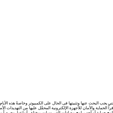
يوتر من النقاط المهمة التي يجب البحث عنها وتثبيتها فى الحال على الكمبيوتر وخاص
اً الحماية والأمان للأجهزة الإلكترونية المحمَّل عليها من التهديدات ا
رنامج حماية أو أحد برامج مضادات الفيروسات بمختلف أنواعها. وحرصاً من