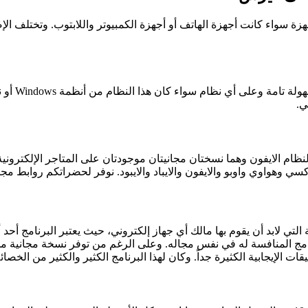
Ava لتناسب العمل على كافة الأجهزة سواء كانت أجهزة الهاتف أو أجهزة الكمبيوتر واللاب
ي.
نظام الايفون وهما نسختان مجانيتان موجودتان على المتاجر الإلكتروني
هواوي واوبو والايفون والايباد والايبود. نوفر لحضراتكم روابط مجان
يل avast free antivirus من الأمور الضرورية التي لابد أن يقوم بها مالك أي جهاز إلكتروني، ح
امج المنافسة له في نفس مجاله. وعلى الرغم من توفر نسخة مجانية من ا
ت الإيجابية الكثيرة جداً. وكان لهذا البرنامج الكثير والكثير من الخصا