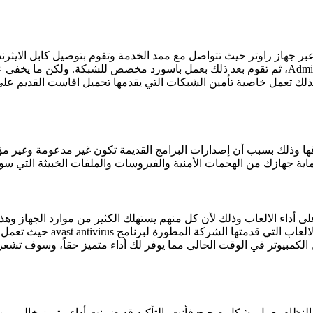
بر جهاز راوتر حيث تتواصل مع ممد الخدمة وتقوم بتوصيل كابل الايثرن
الباسورد الخاص بلوحة تحكم ذلك الجهاز والذي يأتي بشكل إفتراضي Admin، ثم تقوم بعد ذلك بعمل با
، لذلك تعمل خاصية تأمين الشبكات التي يقدمها تحميل افاست القديم 
قها وذلك بسبب أن إصدارات البرامج القديمة تكون غير مدعومة وغير مؤ
 جهازك من الهجمات الأمنية والفيروسات والملفات الخبيثة التي سوف
ى أداء الالعاب وذلك لأن كل منهم يستهلك الكثير من موارد الجهاز وهذ
الحماية على جهازه. ولكن أصبح 
ى الكمبيوتر في الوقت الحالى مما يوفر لك أداء متميز حقاً، وسوف تشع
ن النظام يعمل بشكل صحيح فأنت بالتأكيد قد ضمنت أداء متميز خالي م