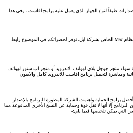
توب. وتختلف الإصدارات طبقاً لنوع الجهاز الذي يعمل عليه برامج افاست . وفي هذا
بلا شك يعمل برنامج Avast anti virus على جهاز الكمبيوتر واللابتوب بسهولة تامة وعلى أي نظام سواء كان هذا النظام من أنظمة Windows أو نظام Mac الخاص بشركة ابل. نوفر لحضراتكم في الموضوع رابط
ة سواء متجر جوجل بلاى لهواتف الاندرويد أو متجر اب ستور لهواتف
ية ومباشرة لتحميل برنامج افاست للاندرويد كامل والايفون.
يث يعتبر البرنامج أحد أفضل برامج الحماية واهتمت الشركة المطورة للبرنامج بالإصدار
لبرنامج إلا أنها لا تقل قوة وحماية عن النسخ الأخرى المدفوعة مما
ئص التي يمكن تلخيصها فيما يلي:-