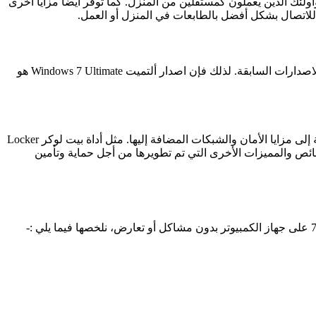
لئك الذين يعملون كمستقلين من المنزل. كما توفر أيضاً مزايا أخرى
 للاتصال بشكل أفضل بالطابعات في المنزل أو العمل.
سابقة الذكر حيث تتضمن جميع المزايا والخصائص الموجودة في جميع الاصدارات السابقة. لذلك فإن اصدار ألتميت Windows 7 Ultimate هو
نسخة Windows 7 Enterprise هي نسخة متاحة للشركات فقط والتي تتضمن جميع المميزات والخصائص الموجودة في النسخ السابقة بالإضافة إلى مزايا الأمان والشبكات المضافة إليها. مثل أداة بيت لوكر Locker
قراص وكذلك الاتصال بشبكة الشركة بدون الوصول المباشر فيا يعرف بـ VPN. والعديد من الخصائص والمميزات الأخرى التي تم تطويرها من أجل حماية وتأمين