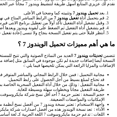
نقدم لك عزيزي المتابع أسهل طريقة لتنشيط ويندوز 7 مجاناً عبر الخطوات القليلة القادمة :-
بعد
تحميل ويندوز 7
وتثبيته كما وضحنا في الأعلى.
قم بتحميل أداة
تفعيل ويندوز 7
من الرابط المباشر المتاح في نه
وقبل تشغيل أداة التفعيل تأكد أولاً من تعطيل برنامج الانتى ف
قم بتشغيل أداة التفعيل ثم الضغط على أيقونة ويندوز وبعدها أض
أنتظر قليلاً حتى يتم تفعيل النسخة بنجاح ولا تنسى إعادة تفعيل
ما هي أهم مميزات تحميل الويندوز 7 ؟
تتضمن
تحديثات ويندوز 7
الإضافات والمزايا الرائعة التي يمكن تلخيصها فيما يلي :-
مجانية التحميل : فمن خلال الرابط المجاني والمباشر المتوفر 
قد تحتاج لمبلغ بسيط من أجل الحصول على رابط التحميل.
طريقة التفعيل مجاناً وبخطوات سهلة وبسيطة للغاية.
حجم النسخة : تعتبر حزمة 7 أحد أقل نسخ
الإمكانيات والمواصفات الضعيفة.
واجهة الاستخدام : تعتبر نسخة ويندوز 7 من أفضل نسخ أنظمة مايكروسوفت ويندوز التي تم تصميمها من قبل من حيث سهولة الاستخدام والواجهة الممتعة المتغيرة التي تسهل عمل المستخدم دون تعقيد.
الأداء : تعد نسخة الويندوز هذه من أفضل اصدارات شركة مايكرو
اللغات : تدعم حزمة مايكروسوفت 7 