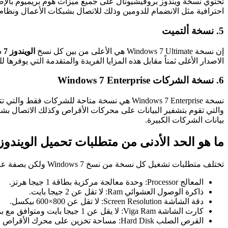
تحتوي نسخة ويندوز بروفيشيونال على جميع ميزات هوم بريميوم بالإضاف
احترافية مثل الانضمام للدومين وذلك للاتصال بشبكات الأعمال ونظام 
5. نسخة ألتميت
إن نسخة Windows 7 Ultimate هي الأعلى من بين كل نسخ
الويندوز 7
الاصدار الأغلى ثمناً مقابل هذه المزايا الفريدة والمتقدمة التي يوفرها 
6. نسخة الشركات Windows 7 Enterprise
بيانات الشركات الكبيرة.
ما هو الحد الأدنى من متطلبات تحميل الويندوز 7 وتشغيله على جهاز الكمبيوتر واللا ب توب 
تختلف متطلبات تشغيل كل نسخة من نسخ Windows 7 ولكن بصفة عامة هناك حد أدنى من المواصفات الفنية اللازمة لتشغيل وتفعيل نسخة 7 على جهاز الكمبيوتر بدون مشاكل أو تعارض، نلخصها فيما يلي :-
المعالج Processor: وحدة معالجة مركزية بطاقة 1 جيجا هرتز.
ذاكرة الوصول العشوائي Ram: لا تقل عن 2 جيجا بايت.
دقة الشاشة Screen Resolution: لا تقل عن 800×600 بيكسل.
كارت الشاشة Viga Ram: لا يقل عن 1 جيجا بايت ومتوافق مع برنامج DirectX9 ووحدة تحكم WDDM.
القرص الصلب Hard Disk: مساحة تخزين على محرك الأقراص الثابتة لا تقل عن 16 جيجا بايت.