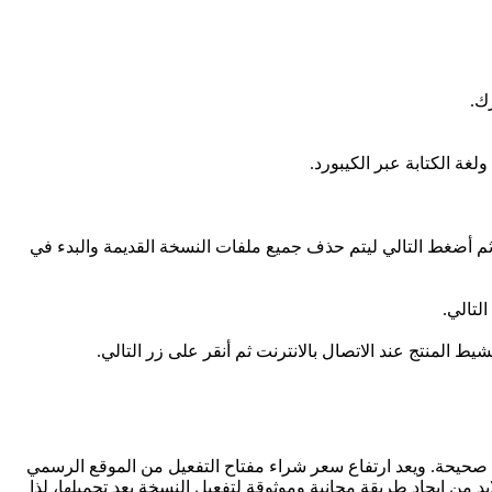
ك.
غة الكتابة عبر الكيبورد.
الأقراص، حدد قرص C والموجود عليه ملفات النظام القديم ثم أضغط التالي ليتم حذف جميع ملفات النسخة القديمة والبدء في
ط المنتج عند الاتصال بالانترنت ثم أنقر على زر التالي.
 صحيحة. ويعد ارتفاع سعر شراء مفتاح التفعيل من الموقع الرسمي
ن ايجاد طريقة مجانية وموثوقة لتفعيل النسخة بعد تحميلها، لذا