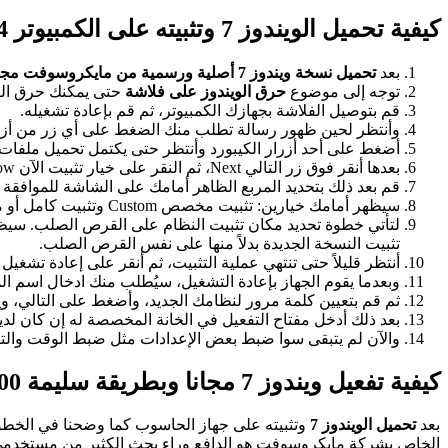
كيفية تحميل الويندوز 7 وتثبيته على الكمبيوتر Download Windows 7 bit 64 ؟
بعد
تحميل نسخة ويندوز 7 أصلية ورسمية من مايكروسوفت مجانا
توجه إلى موضوع
حرق الويندوز على فلاشة
حتى يمكنك حرق النس
قم بتوصيل الفلاشة بجهازك الكمبيوتر، ثم قم بإعادة تشغيله.
وأنتظر لحين ظهور رسالة تطلب منك الضغط على أي زر من أزرار لوحة المفا
أضغط على أحد أزرار الكيبورد وأنتظر حتى يكتمل تحميل ملفات تث
بعدها أنقر فوق زر التالي Next، ثم النقر على خيار تثبيت الآن Install now.
قم بعد ذلك بتحديد المربع الظاهر أمامك على الشاشة للموافقة على
سيظهر أمامك خيارين: تثبيت مخصص Custom وتثبيت كامل أو متقدم Advanced قم باختيار تثبيت Advanced.
تثبيت النسخة الجديدة بدلاً منها على نفس القرص الصلب.
أنتظر قليلاً حتى تنتهي عملية التثبيت، ثم أنقر على إعادة تشغيل الجهاز الآن
وبعدما يقوم الجهاز بإعادة التشغيل، سيُطلب منك ادخال اسم المستخدم User Name واسم الجهاز Computer Name، افعلها ثم 
ثم قم بتعيين كلمة مرور لنظامك الجديد، وأضغط على التالي، 
بعد ذلك أدخل مفتاح التفعيل في الخانة المخصصة له إن كان لديك 
والآن لم يتبقى سوا ضبط بعض الإعدادات مثل ضبط الوقت والتا
كيفية تفعيل ويندوز 7 مجانا وبطريقة سليمة 100% ؟
بعد
تحميل الويندوز 7
وتثبيته على جهاز الحاسوب كما وضحنا في الخطوا
الخاص بشركة مايكروسوفت هو الدافع وراء بحث الكثير من مستخدمي ال