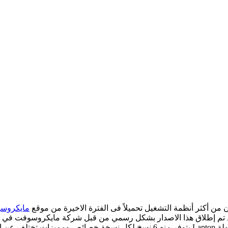
مايكروسوفت ft
هو نظام تشغيل للحواسيب المكتبية Desktop والمحمولة Laptop يتوفر منه 