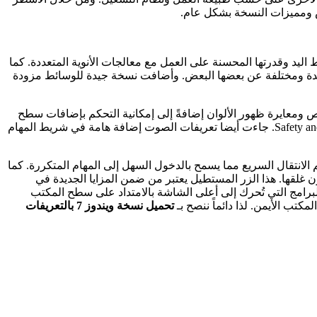
يد وقدرتها المحسنة على العمل مع معالجات الأنوية المتعددة. كما
يدة ومختلفة عن بعضها البعض. وأضافت نسخة جيدة للوسائط مزودة
 ومعايرة ظهور الألوان إضافةً إلى إمكانية التحكم بإضافات سطح
المكتب. كما أعيدت تسمية مركز الأمن الخاص بالنسخة إلى مركز الصيانة والذي يتضمن أدوات التحكم في أمان الحاسوب وصيانته Safety and Security. جاءت أيضا تعريفات الصوت إضافة هامة في شريط المهام
انتقال السريع مما يسمح بالدخول السهل إلى المهام المتكررة. كما
لقها. هذا الزر المستطيل يعتبر من ضمن المزايا الجديدة في
رامج التي تُحرك إلى أعلى الشاشة بالامتداد على سطح المكتب
كتب الأيمن. لذا دائماً ننصح بـ
تحميل نسخة ويندوز 7 بالتعريفات