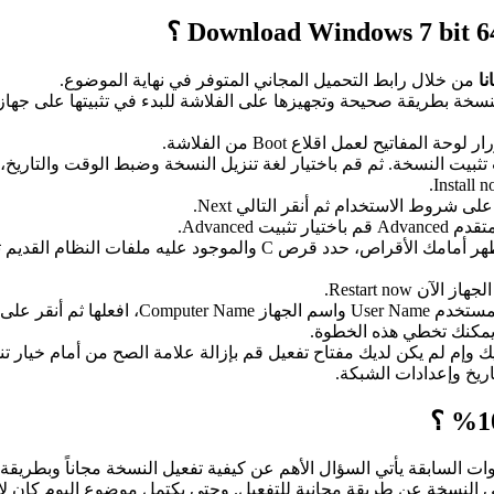
من خلال رابط التحميل المجاني المتوفر في نهاية الموضوع.
خة بطريقة صحيحة وتجهيزها على الفلاشة للبدء في تثبيتها على جهاز
تيح لعمل اقلاع Boot من الفلاشة.
بيت النسخة. ثم قم باختيار لغة تنزيل النسخة وضبط الوقت والتاريخ، ول
 شروط الاستخدام ثم أنقر التالي Next.
لتأتي خطوة تحديد مكان تثبيت النظام على القرص الصلب. سيظهر أمامك 
 Restart now.
أنقر على التالي.
ويمكنك تخطي هذه الخطوة.
وإم لم يكن لديك مفتاح تفعيل قم بإزالة علامة الصح من أمام خيار تنشي
ريخ وإعدادات الشبكة.
ت السابقة يأتي السؤال الأهم عن كيفية تفعيل النسخة مجاناً وبطريقة
نسخة عن طريقة مجانية للتفعيل. وحتى يكتمل موضوع اليوم كان لابد م