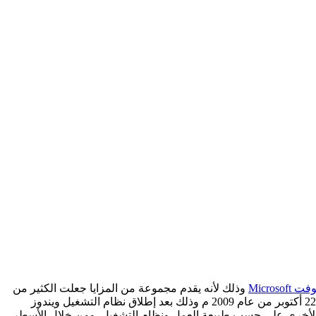
Microso
وذلك لأنه يقدم مجموعة من المزايا جعلت الكثير من
مستخدمي الكمبيوتر يبحثون بشكل دوري عن تحميل هذه النسخة. وقد تم إطلاق هذا الاصدار بشكل رسمي من قبل شركة مايكروسوفت في 22 أكتوبر من عام 2009 م وذلك بعد إطلاق نظام التشغيل ويندوز
6 نسخ لكل نسخة خصائص ومميزات تختلف عن الأخرى على حسب طبيعة العمل ونظام التشغيل. ومن خلال الأسطر