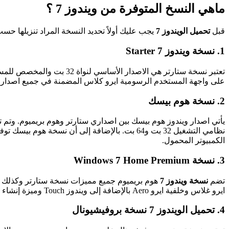
ماهي النسخ المتوفرة من ويندوز 7 ؟
قبل
تحميل الويندوز 7
يجب عليك أولاً تحديد النسخة المراد تنزيلها حسب نظام تشغيل جهازك ومواصفاته، وهناك 
1. نسخة ويندوز 7 Starter
تعتبر نسخة ستارتر هي الا
على واجهة المستخدم الرسومية ايرو كلاس المضمنة في جميع اصدارات 7 الأخرى باستثناء اصدار هوم بيسك والذي يمكنه تشغيل ثلاثة تطبيقات فقط في المرة ا
2. نسخة هوم بيسك
يأتي اصدار ويندوز هوم بيسك بين اصداري ستارتر وهوم بريميوم. وتم ت
نظامي التشغيل 32 بت و64 بت. بالإضافة إلى أن 
الكمبيوتر المحمول.
3. نسخة Windows 7 Home Premium
تضم
نسخة ويندوز 7
هوم بريميوم جميع مميزات نسخة ستارتر وكذلك نسخ
ايرو غلاس وخلفية ايرو Aero بالإضافة إلى ويندوز Touch وميزة إنشاء Home Group وميديا سانتر وتشغيل خاصية الديفيدي وإنشائه والالعاب المتميزة ومركز التنقل.
4. تحميل الويندوز 7 نسخة بروفيشيونال