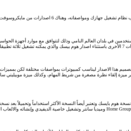
6 اصدارات من مايكروسوفت 7، وتختلف كل نسخة باختلاف استخدامها كما يلي :-
صدار الأساسي لنواة 32 بت والمخصص للمستخدمين في بلدان العالم النامي وذلك لتتوافق مع م
لواحدة.
صميم هذا الاصدار ليناسب كمبيوترات بمواصفات مختلفة لكن بمميزات أك
نسخة هوم بيسك توفر ميزة إلقاء نظرة مصغرة من شريط المهام، وكذلك ميزة موبي
ة هوم بايسك وتعتبر أيضاً النسخة الأكثر استخداماً وتحميلاً بعد نس