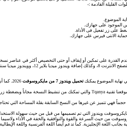
اية الموضوع.
يرس الموجود على جهازك.
غط على زر تفعيل فى الأداة.
 حماية الانتى فيرس على جهازك.
النسخة أيضا إضافات جديدة لم تكن موجودة في ا
في نهاية الموضوع يمكنك
تحميل ويندوز 7 من مايكروسوفت
2026. ك
مجانية التفعيل : وذلك من خلال أداة التفعيل السحرية الخاصة بموقعنا تقنية Tqanya 
 شركة مايكروسوفت حجماً فهي تتميز عن غيرها من النسخ السابقة بقلة المساحة ا
سوفت من حيث السرعة والقوة والتوافقية والخفة في الأداء ولاسيما ع
اللغة العربية كـ لغة أساسية بجانب اللغة الإنجليزية. كما تدعم أيضاً اللغة الفرنسية وال