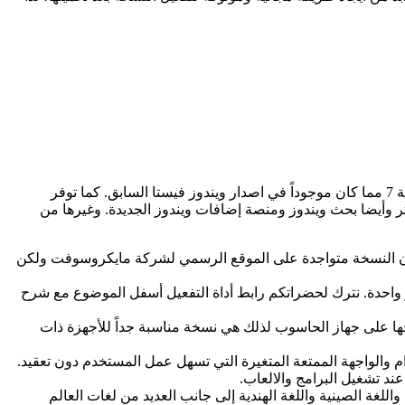
العديد من النماذج الصوتية والتي تتيح للمستخدم القدرة على تمكين أو إيقاف أو حتى التخصيص أكثر في عناصر نسخة 7 مما كان موجوداً في اصدار ويندوز فيستا السابق. كما توفر
لسابق مثل إضافة متصفح الانترنت 8، وكذلك إضافة ويندوز ميديا بلاير 12، وويندوز ميديا سنتر وأيضا بحث ويندوز ومنصة إضافات ويندوز الجديدة. وغيرها من
ما أن النسخة متواجدة على الموقع الرسمي لشركة مايكروسوفت ولكن
والتي تمكنك من تنشيط النسخة مجاناً وبضغطة زر واحدة. نترك لحضراتكم رابط أداة التفعيل أسفل الموضوع مع شرح
لتي تحتاجها على جهاز الحاسوب لذلك هي نسخة مناسبة جداً للأجهزة ذات
ند تشغيل البرامج والالعاب.
لغة الإيطالية واللغة الصينية واللغة الهندية إلى جانب العديد من لغات العالم