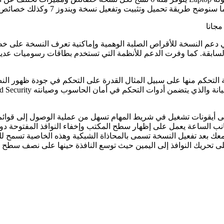
ثبيت وتفعيل نسخة ويندوز 7 وكذلك خصائص ومميزات النسخة بشكل عام.
دعم النسخة للأقراص الصلبة الوهمية وإماكنية تعرف النسخة على خط ال
السابقة. كما وفرت الدعم للأنظمة التي تستخدم بطاقات رسوميات عد
 التحكم منها على سبيل المثال القدرة على التحكم في جودة ظهور النص
 أيقونات تشغيل في شريط المهام تسهل من عملية الوصول إلى قوائم ال
الساعة يعمل على إظهار سطح المكتب وإخفاء النوافذ المفتوحة دون غ
ك بعد تفعيل النسخة تسمى بالمحاذاة الشبكية وهذه الخاصية تسمح للب
على تحريك النوافذ إلى اليمين حيث توسع النافذة حينها على نصف سطح الم