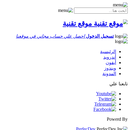
موقع تقنية
تسجيل الدخول
احصل علي حساب مجاني في موقعنا
الرئيسية
أندرويد
أيفون
ويندوز
المدونة
تابعنا علي
Powerd By
PerfecDev