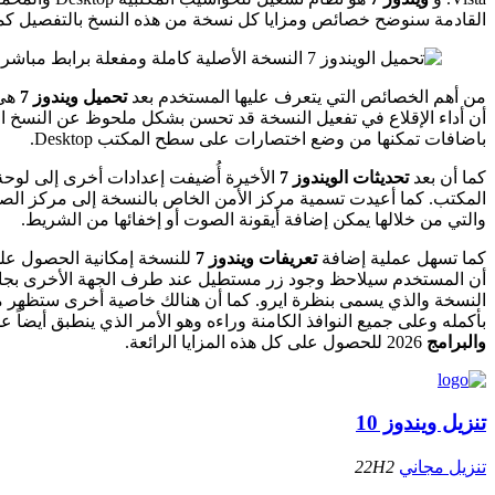
القادمة سنوضح خصائص ومزايا كل نسخة من هذه النسخ بالتفصيل كما سنوضح طريقة تحميل وت
من أهم الخصائص التي يتعرف عليها المستخدم بعد
تحميل ويندوز 7
هي 
أن أداء الإقلاع في تفعيل النسخة قد تحسن بشكل ملحوظ عن النسخ 
باضافات تمكنها من وضع اختصارات على سطح المكتب Desktop.
كما أن بعد
تحديثات الويندوز 7
الأخيرة أُضيفت إعدادات أخرى إلى لوحة
والتي من خلالها يمكن إضافة أيقونة الصوت أو إخفائها من الشريط.
كما تسهل عملية إضافة
تعريفات ويندوز 7
للنسخة إمكانية الحصول على
أن المستخدم سيلاحظ وجود زر مستطيل عند طرف الجهة الأخرى بجانب 
النسخة والذي يسمى بنظرة ايرو. كما أن هنالك خاصية أخرى ستظهر مع
بأكمله وعلى جميع النوافذ الكامنة وراءه وهو الأمر الذي ينطبق أيضاً 
والبرامج
2026 للحصول على كل هذه المزايا الرائعة.
تنزيل ويندوز 10
تنزيل مجاني
22H2