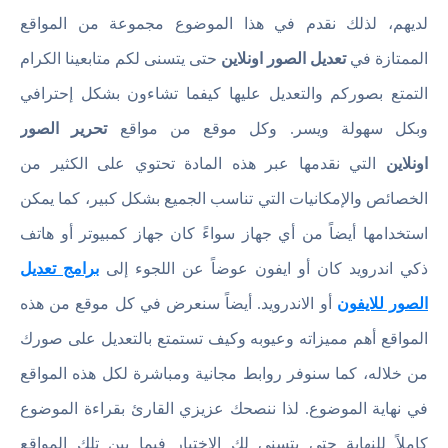
لديهم، لذلك نقدم في هذا الموضوع مجموعة من المواقع
الممتازة في
تعديل الصور اونلاين
حتى يتسنى لكم متابعينا الكرام
التمتع بصوركم والتعديل عليها كيفما تشاءون بشكل إحترافي
وبكل سهولة ويسر. وكل موقع من مواقع
تحرير الصور
اونلاين
التي نقدمها عبر هذه المادة تحتوي على الكثير من
الخصائص والإمكانيات التي تناسب الجميع بشكل كبير، كما يمكن
استخدامها أيضاً من أي جهاز سواءً كان جهاز كمبيوتر أو هاتف
ذكي اندرويد كان أو ايفون عوضاً عن اللجوء إلى
برامج تعديل
الصور للايفون
أو الاندرويد. أيضاً سنعرض في كل موقع من هذه
المواقع أهم مميزاته وعيوبه وكيف تستمتع بالتعديل على صورك
من خلاله، كما سنوفر روابط مجانية ومباشرة لكل هذه المواقع
في نهاية الموضوع. لذا ننصحك عزيزي القارئ بقراءة الموضوع
كاملاً للنهاية حتى يتسنى لك الاختيار فيما بين تلك المواقع