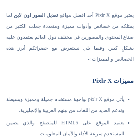
يعتبر موقع Pixlr X أحد افضل مواقع
تعديل الصور اون لاين
لما
يمتلكه من خصائص وأدوات مميزة ومتعددة جعلت الكثير من
صناع المحتوى والمصورين في مختلف دول العالم يعتمدون عليه
بشكلٍ كبير. وفيما يلي نستعرض مع حضراتكم أبرز هذه
الخصائص والمميزات :-
مميزات Pixlr X
يأتي موقع pixlr X بواجهة مستخدم جميلة ومميزة وبسيطة
وتدعم العديد من اللغات من بينهم العربية والإنجليزية.
يعتمد الموقع على HTML5 للمتصفح والذي يضمن
للمستخدم سرعة الأداء والأمان للمعلومات.