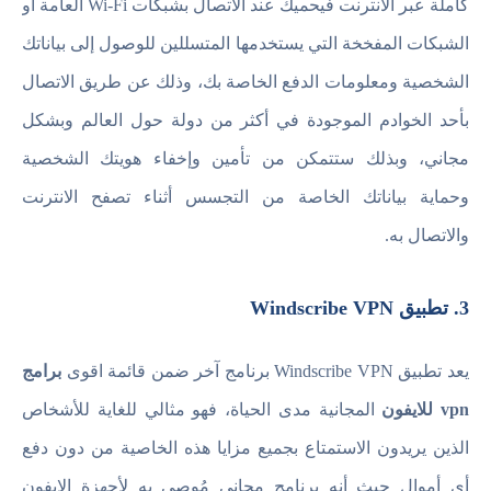
كاملة عبر الانترنت فيحميك عند الاتصال بشبكات Wi-Fi العامة أو
الشبكات المفخخة التي يستخدمها المتسللين للوصول إلى بياناتك
الشخصية ومعلومات الدفع الخاصة بك، وذلك عن طريق الاتصال
بأحد الخوادم الموجودة في أكثر من دولة حول العالم وبشكل
مجاني، وبذلك ستتمكن من تأمين وإخفاء هويتك الشخصية
وحماية بياناتك الخاصة من التجسس أثناء تصفح الانترنت
والاتصال به.
3. تطبيق Windscribe VPN
يعد تطبيق Windscribe VPN برنامج آخر ضمن قائمة اقوى
برامج
vpn للايفون
المجانية مدى الحياة، فهو مثالي للغاية للأشخاص
الذين يريدون الاستمتاع بجميع مزايا هذه الخاصية من دون دفع
أي أموال حيث أنه برنامج مجاني مُوصى به لأجهزة الايفون