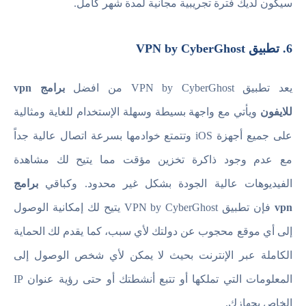
سيكون لديك فترة تجريبية مجانية لمدة شهر كامل.
6. تطبيق VPN by CyberGhost
يعد تطبيق VPN by CyberGhost من افضل
برامج vpn
للايفون
ويأتي مع واجهة بسيطة وسهلة الإستخدام للغاية ومثالية
على جميع أجهزة iOS وتتمتع خوادمها بسرعة اتصال عالية جداً
مع عدم وجود ذاكرة تخزين مؤقت مما يتيح لك مشاهدة
الفيديوهات عالية الجودة بشكل غير محدود. وكباقي
برامج
vpn
فإن تطبيق VPN by CyberGhost يتيح لك إمكانية الوصول
إلى أي موقع محجوب عن دولتك لأي سبب، كما يقدم لك الحماية
الكاملة عبر الإنترنت بحيث لا يمكن لأي شخص الوصول إلى
المعلومات التي تملكها أو تتبع أنشطتك أو حتى رؤية عنوان IP
الخاص بجهازك.