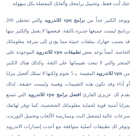
عنك أنت فقط، وتحميل برامجك وألعابك المفضلة بكل سهولة.
ويوجد الكثير جداً من
برامج vpn للاندرويد
والتي تتخطى 200
برنامج ليست جميعها جديرة بالثقة، فبعضها لا يعمل والكثير منها
قد يصيب جهازك بملفات خبيثة مما يؤدي إلى سرقة معلوماتك
الخاصة. أيضاً توجد بعض
تطبيقات vpn للاندرويد
الموجودة على
المتجر والتي لا تبعث تقييماتها على الثقة، وكذلك هناك الكثير
من
vpn للاندرويد
المقيمة بـ 5 نجوم ولكنها لا تمتلك أفضل مزايا
أو أداء وقد تكون هذه التقييمات وهمية وليست حقيقة، لذلك
نقدم لك عزيزي القارئ
افضل برامج vpn للاندرويد
التي تتمتع
بمزايا أمنية قوية لحماية معلوماتك الشخصية، كما توفر لهاتفك
سرعات عالية لتشغيل البث وممارسة الألعاب وتحميل التورنت،
وتوفر لك تطبيقات أصلية متوافقة مع أحدث إصدارات الاندرويد