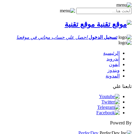
موقع تقنية
تسجيل الدخول
احصل علي حساب مجاني في موقعنا
الرئيسية
أندرويد
أيفون
ويندوز
المدونة
تابعنا علي
Powerd By
PerfecDev