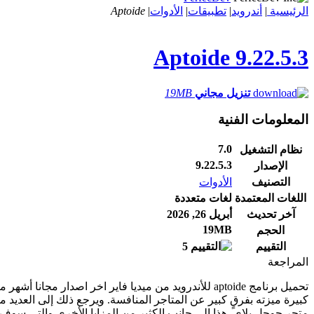
الرئيسية
|
أندرويد
|
تطبيقات
|
الأدوات
|
Aptoide
Aptoide
9.22.5.3
تنزيل مجاني
19MB
المعلومات الفنية
7.0
نظام التشغيل
9.22.5.3
الإصدار
التصنيف
الأدوات
اللغات المعتمدة
لغات متعددة
آخر تحديث
أبريل 26, 2026
19MB
الحجم
التقييم
5
المراجعة
تحميل برنامج aptoide للأندرويد من ميديا فاير اخر اصدار مجانا أشهر متاجر الاندرويد البديلة لمتجر
كبيرة ميزته بفرقٍ كبير عن المتاجر المنافسة. ويرجع ذلك إلى العديد م
متجر جوجل بلاي. هذا إلى جانب الكثير من المزايا الأخرى والتي سوف ن