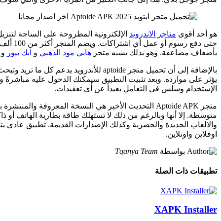
هو أحد أقوى
متاجر الاندرويد
الإلكترونية المطروحة على الساحة لتنزيل
حتى دف
بأضعاف مضاعفة. وهو بذلك يشبه متجر
هابي مود الذهبي
و
ابك بيور
و 
بالإضافة إلى أن تحميل متجر aptoide للأ
يؤثر على موارده. وبعد تثبيت التطبيق سيمكنك الدخول عليه مباشرةً و
الإستخدام وسلس في التعامل بعيداً عن أي تعقيدات.
متجر Aptoide APK التحديث الأخير هي النسخة المعروفة
متوسطة. إلا أنها وبالرغم من ذلك لا تستهلك طاقة بطارية الهاتف أو ذاك
والالعاب الجديدة والحصرية وكذلك الإصدارات القديمة. تطبيق عادي يت
اوفلاين واونلاين.
بواسطة
Tqanya Team
تطبيقات ذات الصلة
XAPK Installer