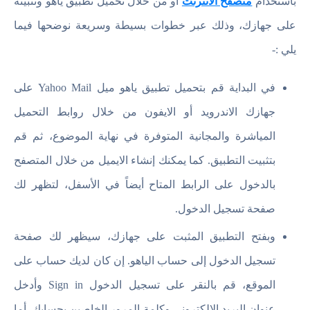
باستخدام
متصفح الانترنت
أو من خلال تحميل تطبيق ياهو وتثبيته
على جهازك، وذلك عبر خطوات بسيطة وسريعة نوضحها فيما
يلي :-
في البداية قم بتحميل تطبيق ياهو ميل Yahoo Mail على
جهازك الاندرويد أو الايفون من خلال روابط التحميل
المياشرة والمجانية المتوفرة في نهاية الموضوع، ثم قم
بتثبيت التطبيق. كما يمكنك إنشاء الايميل من خلال المتصفح
بالدخول على الرابط المتاح أيضاً في الأسفل، لتظهر لك
صفحة تسجيل الدخول.
وبفتح التطبيق المثبت على جهازك، سيظهر لك صفحة
تسجيل الدخول إلى حساب الياهو. إن كان لديك حساب على
الموقع، قم بالنقر على تسجيل الدخول Sign in وأدخل
عنوان البريد الإلكتروني وكلمة المرور الخاصين بحسابك. أما