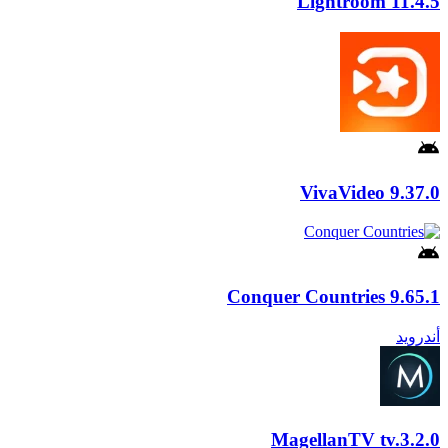
Lightroom
11.4.5
VivaVideo
9.37.0
Conquer Countries
9.65.1
أندرويد
MagellanTV
tv.3.2.0