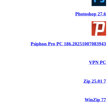
Photoshop
27.6
Psiphon Pro PC
186.20251007083943
VPN PC
25.01
7 Zip
WinZip
77