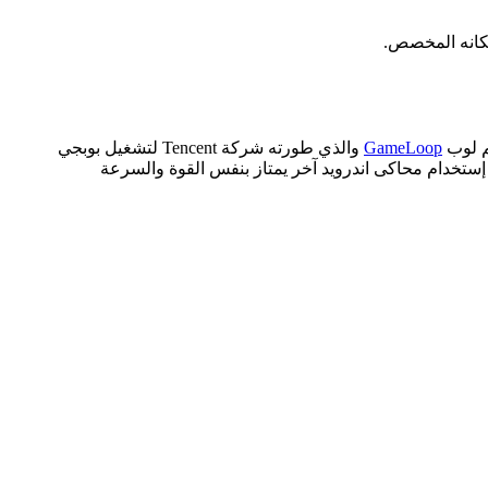
م لوب
GameLoop
والذي طورته شركة Tencent لتشغيل بوبجي
الكمبيوتر الضعيفة مجانا إن رغبت في إستخدام محاكى اندرويد آخر يمتاز بنفس القوة والسرعة