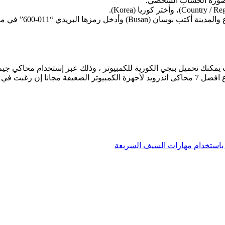
 صورة الحساب الشخصي.
 البريدي “011-600” في مكانه المخصص.
ت يمكنك تحميل ببجي الكورية للكمبيوتر ، وذلك عبر إستخدام محاكي جي
الكورية على الكمبيوتر مجاناً وبسهولة. كما يمكنك الإطلاع على موضوع افضل 7 محاكى اندرويد لأجهزة 