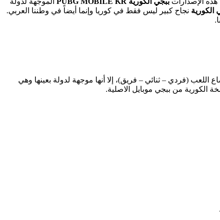
 هذه الإصدارات
ببجي الكورية
PUBG MOBILE KR
الموجهة لدولة
 الكورية
نجاح كبير ليس فقط في كوريا وإنما أيضاً في وطننا العربي.
.
لاصلية صُممت من قبل نفس الشركة وتحمل نفس الفكرة والشكل والمهام وعدد اللاعبين (100 لاعب) وأوضاع اللعب (فردي – ثنائي – فريق)، إلا أنها موجهة لدولة بعينها وهي
خة الكورية من ببجي موبايل الاصلية.