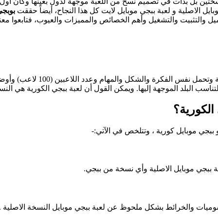
سختين بل بدأت في تصميم نسخ من اللعبة موجهة لدول بعينها وكان أول
بايل الاصلية و لعبة ببجي موبايل لايت كل هذا النجاح، أيضاً حققت
بوبجي
ل والتثبيت والتشغيل وأهم الخصائص والمميزات والعيوب، فتابعوا معنا
هي إصدار من لعبة ببجي موبايل ا
اسب البلد الموجهة إليها. ويمكن القول أن لعبة ببجي الكورية هي النس
 الكورية؟
 ببجي موبايل كورية ، وتتلخص في الآتي:-
ة ببجي موبايل الاصلية وأي نسخة من ببجي.
ميات والخرائط بشكل ملحوظ عن لعبة ببجي موبايل النسخة الاصلية .