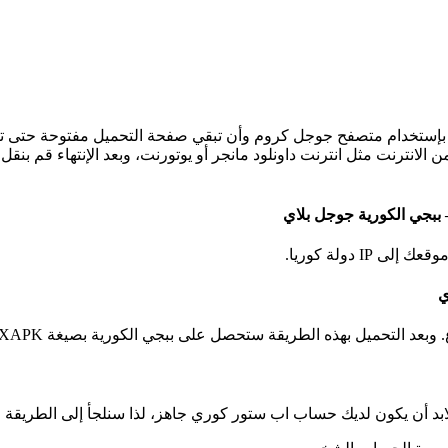
 بإستخدام متصفح جوجل كروم وأن تبقي صفحة التحميل مفتوحة حتى تكت
الانترنت مثل انترنت داونلود مانجر أو يوتورنت، وبعد الإنتهاء قم بنقل 
– ببجي الكورية جوجل بلاي
ي
تحصل على ببجي الكورية بصيغة XAPK لذا ستحتاج لأحد برامج XAPK لتثبيت اللعبة على هاتفك.
أن يكون لديك حساب اب ستور كوري جاهز، لذا سنلجأ إلى الطريقة التالي