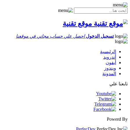
موقع تقنية
تسجيل الدخول
احصل علي حساب مجاني في موقعنا
الرئيسية
أندرويد
أيفون
ويندوز
المدونة
تابعنا علي
Powerd By
PerfecDev