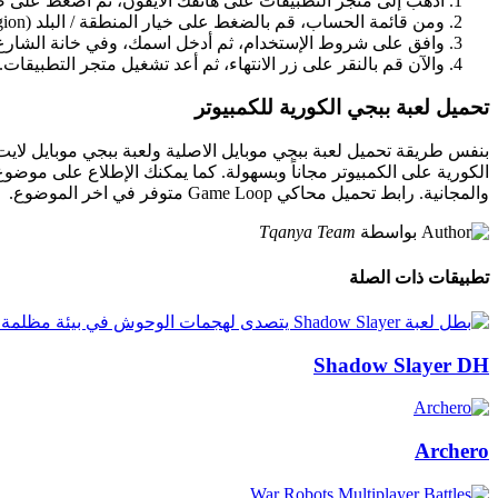
أذهب إلى متجر التطبيقات على هاتفك الايفون، ثم أضغط على
ومن قائمة الحساب، قم بالضغط على خيار المنطقة / البلد (Country / Region)، وأختر كوريا (Korea).
وافق على شروط الإستخدام، ثم أدخل اسمك، وفي خانة الشارع والمدينة أكتب بوسان (Busan) وأدخل رمزها
والآن قم بالنقر على زر الانتهاء، ثم أعد تشغيل متجر التطبيقات.
تحميل لعبة ببجي الكورية للكمبيوتر
بنفس طريقة تحميل لعبة ببجي موبايل الاصلية ولعبة ببجي موبايل لاي
والمجانية. رابط تحميل محاكي Game Loop متوفر في اخر الموضوع.
بواسطة
Tqanya Team
تطبيقات ذات الصلة
Shadow Slayer DH
Archero